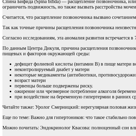
Спина Бифида (Spina bifida) — расщепление позвоночника, ил
ограничить подвижность, но также вызвать расстройства моче
Считается, что расщепление позвоночника вызвано сочетанием
Так как точные причины расщепления позвоночника неизвестны
Согласно исследованиям, эта аномалия развития встречается в
По данным Центра Дикуля, причина расщепления позвоночника (
пищевых и факторов окружающей среды:
дефицит фолиевой кислоты (витамин B) в пище матери в
неконтролируемый диабет у матери
некоторые медикаменты (антибиотики, противосудорожн
возраст матери
первенцы больше подвержены риску.
ожирение или чрезмерное потребление алкоголя береме
при воздействие на беременную гипертермии в ранних сро
Читайте также: Уролог Смерницкий: нерегулярная половая жиз
Еще по теме: Важно для гипертоников: что такое стабильно п
Можно почитать: Эндокринолог Квасова: полноценный сон вли