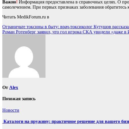
Важно
!
Информация предоставлена в справочных целях. О прот
самолечением. При первых признаках заболевания обратитесь к
Читать MedikForum.ru в
Навигация
Ограничьте токсины в быту: врач-токсиколог Кутушов рассказа
Роман Ротенберг заявил, что гол игрока СКА увидели «даже в
по
записям
От
Alex
Похожая запись
Новости
Каталоги на пружину: практичное решение для вашего биз