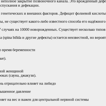
и неполное закрытие позвоночного канала. Это врожденный дефе
испускания и дефекации.
 генетических и внешних факторов. Дефицит фолиевой кислоты 
, не существует какого-либо известного способа его надёжног
 7 случаях на 10000 новорожденных. Существует несколько типо
spina bifida и другие дефекты) остается неизвестной, но вероят
о время беременности
ые).
нной женщиной
ках (сауна, джакузи).
нь отрицательно влияет на либидо
овышенное давление
яет на вес и важен для центральной нервной системы