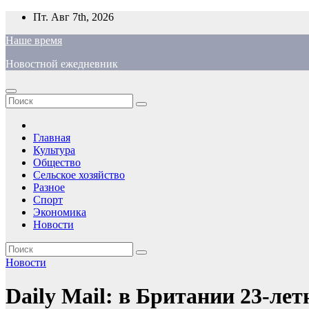
Перейти
Пт. Авг 7th, 2026
к
Наше время
содержимому
Новостной ежедневник
Главная
Культура
Общество
Сельское хозяйство
Разное
Спорт
Экономика
Новости
Новости
Daily Mail: в Британии 23-ле