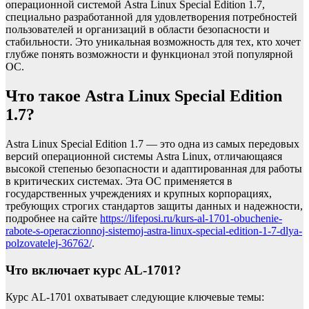
операционной системой Astra Linux Special Edition 1.7,
специально разработанной для удовлетворения потребностей
пользователей и организаций в области безопасности и
стабильности. Это уникальная возможность для тех, кто хочет
глубже понять возможности и функционал этой популярной
ОС.
Что такое Astra Linux Special Edition
1.7?
Astra Linux Special Edition 1.7 — это одна из самых передовых
версий операционной системы Astra Linux, отличающаяся
высокой степенью безопасности и адаптированная для работы
в критических системах. Эта ОС применяется в
государственных учреждениях и крупных корпорациях,
требующих строгих стандартов защиты данных и надежности,
подробнее на сайте
https://lifeposi.ru/kurs-al-1701-obuchenie-
rabote-s-operaczionnoj-sistemoj-astra-linux-special-edition-1-7-dlya-
polzovatelej-36762/
.
Что включает курс AL-1701?
Курс AL-1701 охватывает следующие ключевые темы: