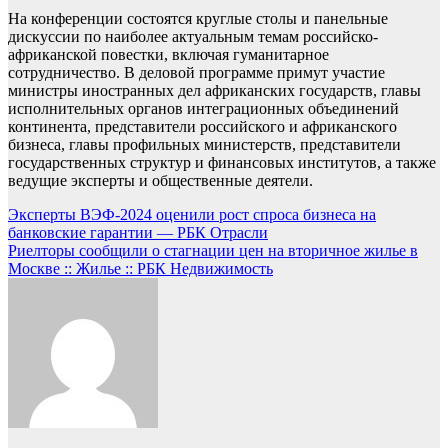
На конференции состоятся круглые столы и панельные
дискуссии по наиболее актуальным темам российско-
африканской повестки, включая гуманитарное
сотрудничество. В деловой программе примут участие
министры иностранных дел африканских государств, главы
исполнительных органов интеграционных объединений
континента, представители российского и африканского
бизнеса, главы профильных министерств, представители
государственных структур и финансовых институтов, а также
ведущие эксперты и общественные деятели.
Навигация
Эксперты ВЭФ-2024 оценили рост спроса бизнеса на
банковские гарантии — РБК Отрасли
по
Риелторы сообщили о стагнации цен на вторичное жилье в
записям
Москве :: Жилье :: РБК Недвижимость