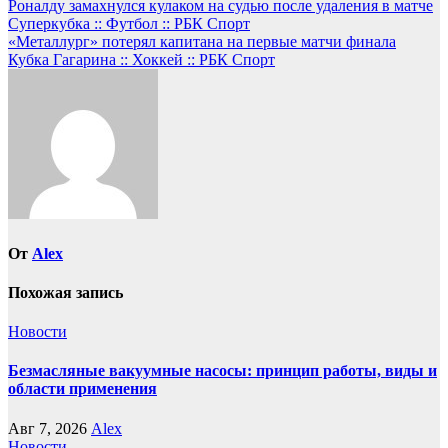
Навигация
Роналду замахнулся кулаком на судью после удаления в матче
Суперкубка :: Футбол :: РБК Спорт
по
«Металлург» потерял капитана на первые матчи финала
записям
Кубка Гагарина :: Хоккей :: РБК Спорт
От
Alex
Похожая запись
Новости
Безмасляные вакуумные насосы: принцип работы, виды и
области применения
Авг 7, 2026
Alex
Новости