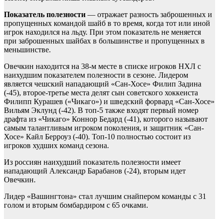
Показатель полезности
— отражает разность заброшенных и
пропущенных командой шайб в то время, когда тот или иной
игрок находился на льду. При этом показатель не меняется
при заброшенных шайбах в большинстве и пропущенных в
меньшинстве.
Овечкин находится на 38-м месте в списке игроков НХЛ с
наихудшим показателем полезности в сезоне. Лидером
является чешский нападающий «Сан-Хосе» Филип Задина
(-45), второе-третье места делят сын советского хоккеиста
Филипп Курашев («Чикаго») и шведский форвард «Сан-Хосе»
Вильям Эклунд (-42). В топ-5 также входят первый номер
драфта из «Чикаго» Коннор Бедард (-41), которого называют
самым талантливым игроком поколения, и защитник «Сан-
Хосе» Кайл Берроуз (-40). Топ-10 полностью состоит из
игроков худших команд сезона.
Из россиян наихудший показатель полезности имеет
нападающий Александр Барабанов (-24), вторым идет
Овечкин.
Лидер «Вашингтона» стал лучшим снайпером команды с 31
голом и вторым бомбардиром с 65 очками.