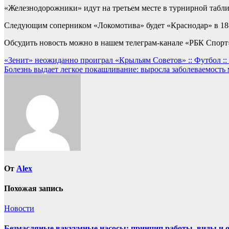
«Железнодорожники» идут на третьем месте в турнирной табли
Следующим соперником «Локомотива» будет «Краснодар» в 18-м
Обсудить новость можно в нашем телеграм-канале «РБК Спорт
Навигация
«Зенит» неожиданно проиграл «Крыльям Советов» :: Футбол :
Болезнь выдает легкое покашливание: выросла заболеваемост
по
записям
От
Alex
Похожая запись
Новости
Безмасляные вакуумные насосы: принцип работы, виды и 