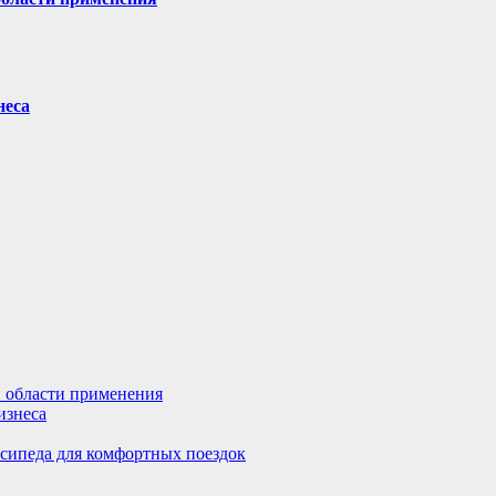
неса
и области применения
изнеса
осипеда для комфортных поездок