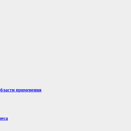
области применения
неса