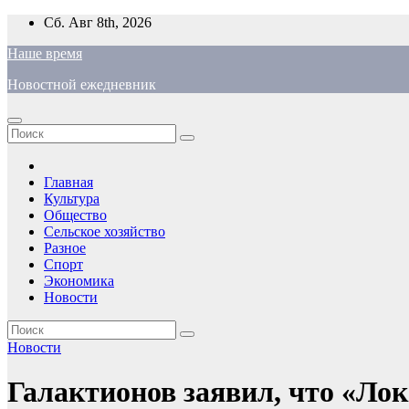
Перейти
Сб. Авг 8th, 2026
к
Наше время
содержимому
Новостной ежедневник
Главная
Культура
Общество
Сельское хозяйство
Разное
Спорт
Экономика
Новости
Новости
Галактионов заявил, что «Лок