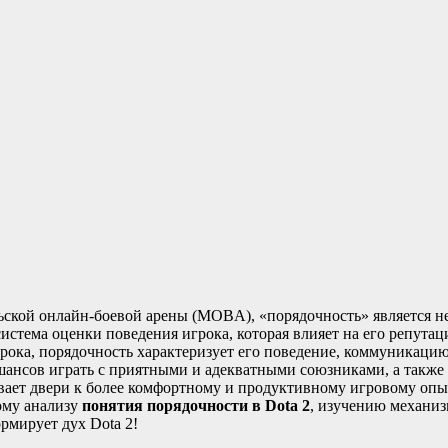
ьской онлайн-боевой арены (MOBA), «порядочность» является н
система оценки поведения игрока, которая влияет на его репута
грока, порядочность характеризует его поведение, коммуникаци
ансов играть с приятными и адекватными союзниками, а также 
вает двери к более комфортному и продуктивному игровому опы
ому анализу
понятия порядочности в Dota 2
, изучению механиз
рмирует дух Dota 2!