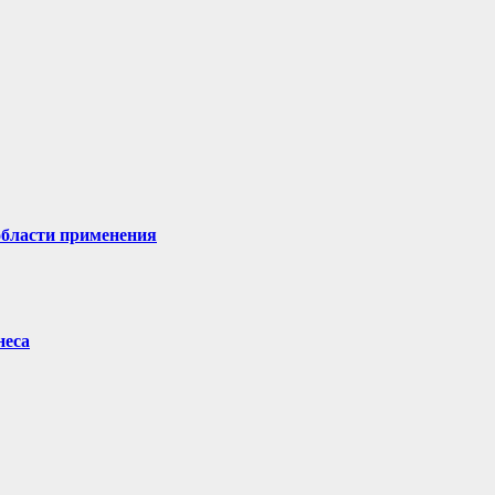
области применения
неса