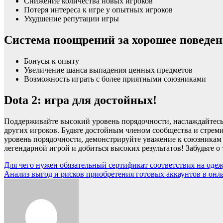
Снижение количества новых игроков
Потеря интереса к игре у опытных игроков
Ухудшение репутации игры
Система поощрений за хорошее поведен
Бонусы к опыту
Увеличение шанса выпадения ценных предметов
Возможность играть с более приятными союзниками
Dota 2: игра для достойных!
Поддерживайте высокий уровень порядочности, наслаждайтесь 
других игроков. Будьте достойным членом сообщества и стрем
уровень порядочности, демонстрируйте уважение к союзникам и
легендарной игрой и добиться высоких результатов! Забудьте о
Навигация
Для чего нужен обязательный сертификат соответствия на оде
Анализ выгод и рисков приобретения готовых аккаунтов в онл
по
записям