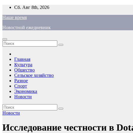
Перейти
Сб. Авг 8th, 2026
к
Наше время
содержимому
Новостной ежедневник
Главная
Культура
Общество
Сельское хозяйство
Разное
Спорт
Экономика
Новости
Новости
Исследование честности в Dot