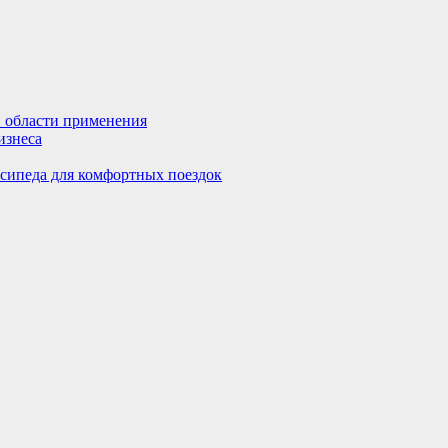
и области применения
изнеса
осипеда для комфортных поездок