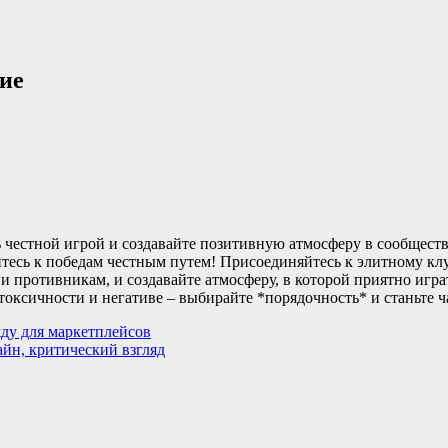
ие
честной игрой и создавайте позитивную атмосферу в сообществ
итесь к победам честным путем! Присоединяйтесь к элитному к
 противникам, и создавайте атмосферу, в которой приятно игра
 токсичности и негативе – выбирайте *порядочность* и станьте 
жду для маркетплейсов
айн, критический взгляд