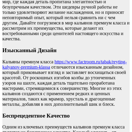
мир, где каждая деталь пропитана элегантностью и
безупречным качеством. Эти шедевры ручной работы не
только удовлетворяют желание наслаждения, но и приносят
неповторимый опыт, который нельзя сравнить ни с чем
другим. Давайте погрузимся в мир кальянов премиум класса и
рассмотрим их преимущества, которые делают их
востребованными среди ценителей настоящего искусства и
качества.
Изысканный Дизайн
Кальяны премиум класса
https://www.factroom.ru/tabak/reyting-
kalyanov-premium-klassa
отличаются изысканным дизайном,
который приковывает взгляд и заставляет восхищаться своей
красотой. От роскошных изгибов колбы до утонченных
узоров на шахте, каждая деталь тщательно проработана
мастерами, стремящимися к совершенству. Многие из этих
кальянов создаются с применением редких и ценных
материалов, таких как мрамор, хрусталь и драгоценные
металлы, добавляя в них дополнительный шик и блеск.
Беспрецедентное Качество
Одним из ключевых преимуществ кальянов премиум класса