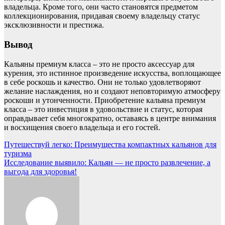
владельца. Кроме того, они часто становятся предметом
коллекционирования, придавая своему владельцу статус
эксклюзивности и престижа.
Вывод
Кальяны премиум класса – это не просто аксессуар для
курения, это истинное произведение искусства, воплощающее
в себе роскошь и качество. Они не только удовлетворяют
желание наслаждения, но и создают неповторимую атмосферу
роскоши и утонченности. Приобретение кальяна премиум
класса – это инвестиция в удовольствие и статус, которая
оправдывает себя многократно, оставаясь в центре внимания
и восхищения своего владельца и его гостей.
Навигация
Путешествуй легко: Преимущества компактных кальянов для
туризма
по
Исследование выявило: Кальян — не просто развлечение, а
записям
выгода для здоровья!