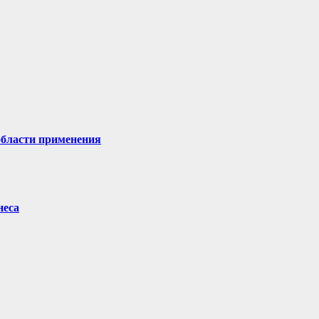
области применения
неса