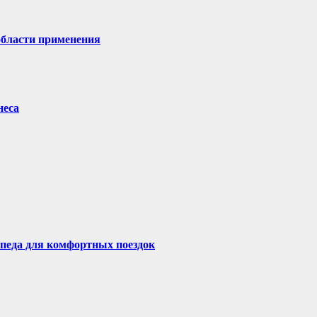
области применения
неса
ипеда для комфортных поездок