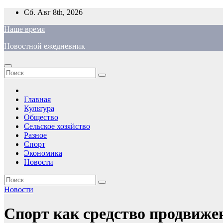
Перейти
Сб. Авг 8th, 2026
к
Наше время
содержимому
Новостной ежедневник
Главная
Культура
Общество
Сельское хозяйство
Разное
Спорт
Экономика
Новости
Новости
Спорт как средство продвиже