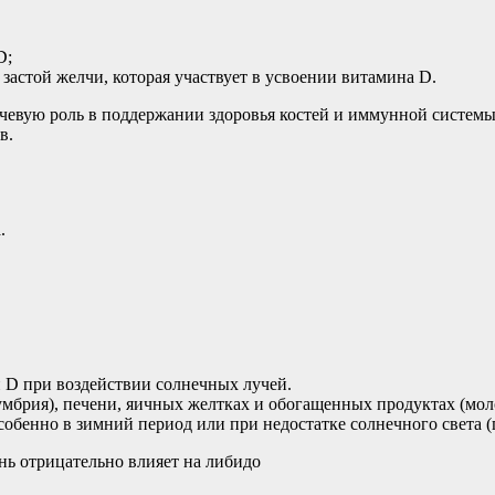
D;
стой желчи, которая участвует в усвоении витамина D.
вую роль в поддержании здоровья костей и иммунной системы. 
в.
.
 D при воздействии солнечных лучей.
мбрия), печени, яичных желтках и обогащенных продуктах (моло
обенно в зимний период или при недостатке солнечного света (п
нь отрицательно влияет на либидо