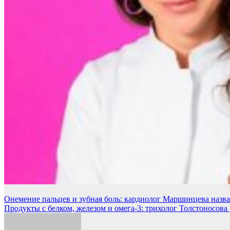
Навигация
Онемение пальцев и зубная боль: кардиолог Маршинцева назв
Продукты с белком, железом и омега-3: трихолог Толстоносова р
по
записям