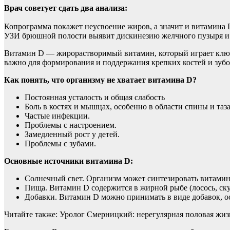
Врач советует сдать два анализа:
Копрограмма покажет неусвоение жиров, а значит и витамина 
УЗИ брюшной полости выявит дискинезию желчного пузыря и за
Витамин D — жирорастворимый витамин, который играет ключе
важно для формирования и поддержания крепких костей и зубо
Как понять, что организму не хватает витамина D?
Постоянная усталость и общая слабость
Боль в костях и мышцах, особенно в области спины и таза
Частые инфекции.
Проблемы с настроением.
Замедленный рост у детей.
Проблемы с зубами.
Основные источники витамина D:
Солнечный свет. Организм может синтезировать витамин
Пища. Витамин D содержится в жирной рыбе (лосось, ску
Добавки. Витамин D можно принимать в виде добавок, ос
Читайте также: Уролог Смерницкий: нерегулярная половая жиз