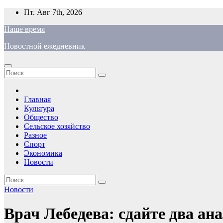
Перейти
Пт. Авг 7th, 2026
к
Наше время
содержимому
Новостной ежедневник
Главная
Культура
Общество
Сельское хозяйство
Разное
Спорт
Экономика
Новости
Новости
Врач Лебедева: сдайте два ана